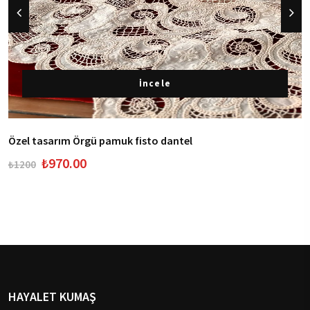
İncele
Özel tasarım Örgü pamuk fisto dantel
₺970.00
₺1200
HAYALET KUMAŞ