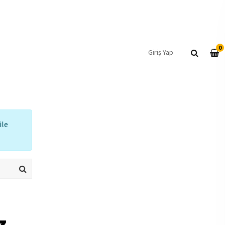
0
Giriş Yap
ile
z