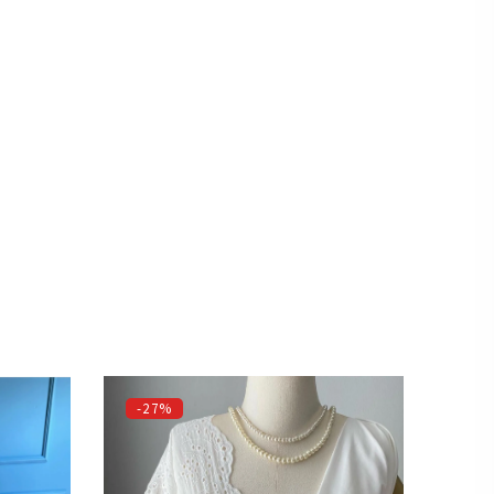
-27%
-3