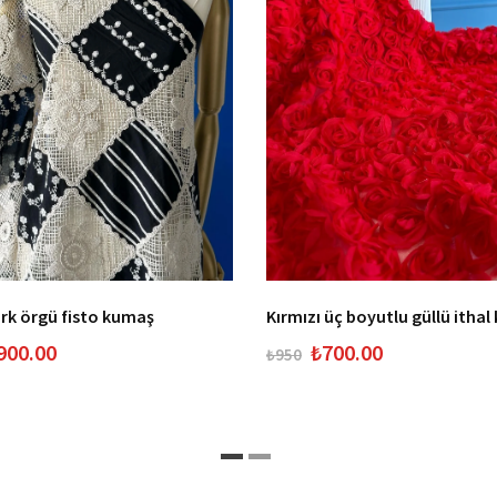
k örgü fisto kumaş
Kırmızı üç boyutlu güllü itha
900.00
₺700.00
₺950