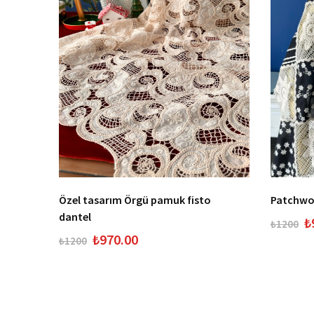
maş
Özel tasarım Örgü pamuk fisto
Patchwor
dantel
₺
₺1200
₺970.00
₺1200