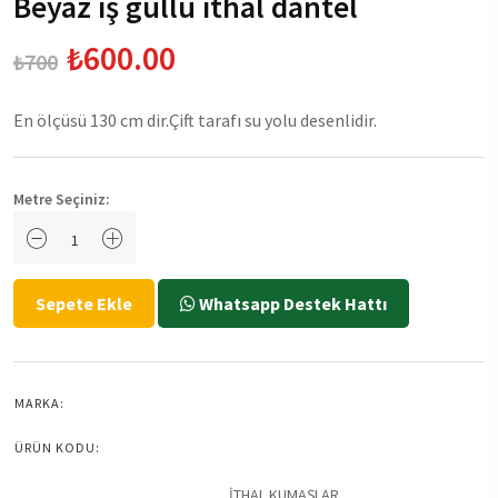
Beyaz iş güllü ithal dantel
₺600.00
₺700
En ölçüsü 130 cm dir.Çift tarafı su yolu desenlidir.
Metre Seçiniz:
Sepete Ekle
Whatsapp Destek Hattı
MARKA:
ÜRÜN KODU:
İTHAL KUMAŞLAR