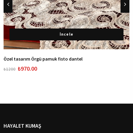
İncele
Özel tasarım Örgü pamuk fisto dantel
₺970.00
₺1200
HAYALET KUMAŞ