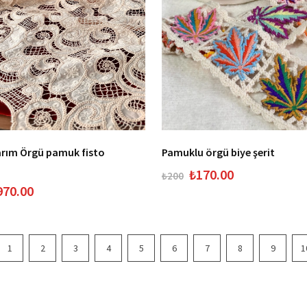
arım Örgü pamuk fisto
Pamuklu örgü biye şerit
₺170.00
₺200
970.00
1
2
3
4
5
6
7
8
9
1