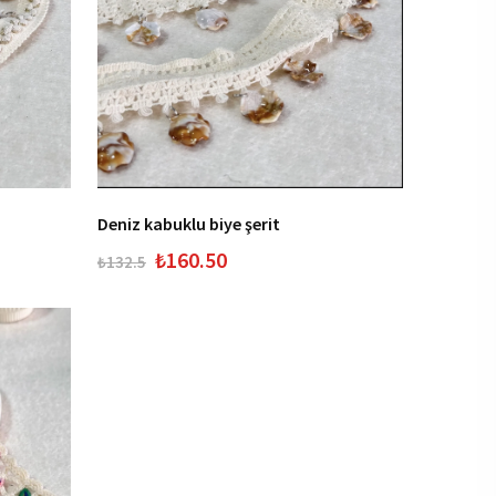
Deniz kabuklu biye şerit
₺160.50
₺132.5