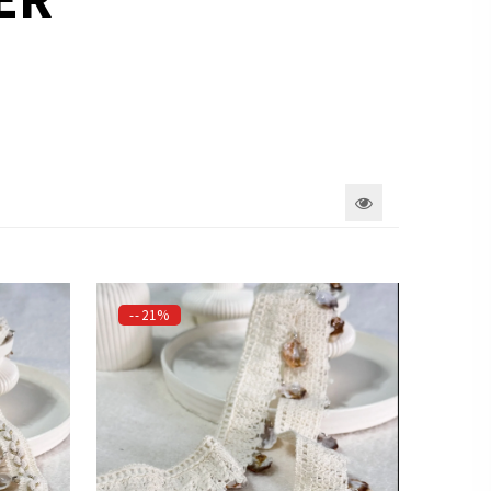
--21%