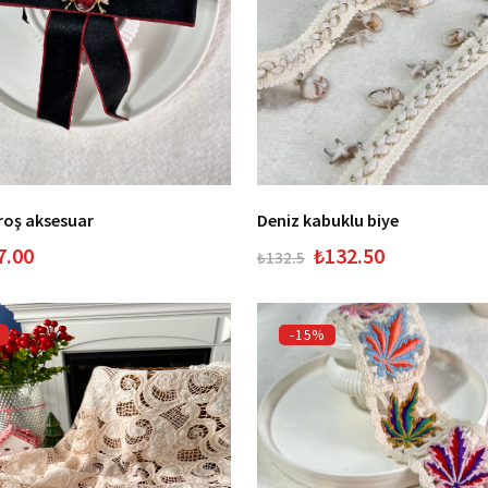
broş aksesuar
Deniz kabuklu biye
7.00
₺132.50
₺132.5
-15%