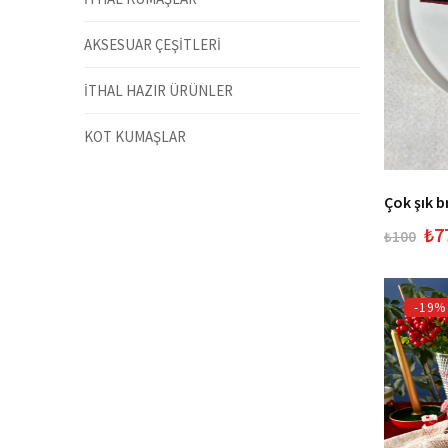
AKSESUAR ÇEŞİTLERİ
İTHAL HAZIR ÜRÜNLER
KOT KUMAŞLAR
Çok şık 
₺7
₺100
-19%