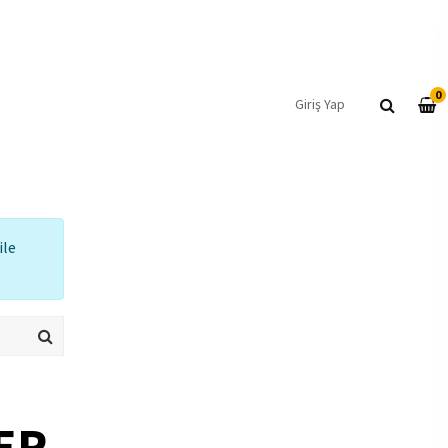
0
Giriş Yap
ile
ER