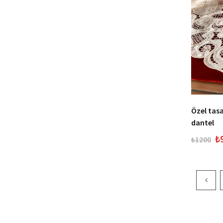
Özel tas
dantel
₺
₺1200